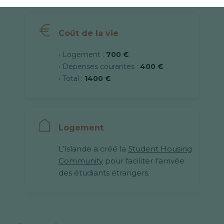
Coût de la vie
• Logement :
700 €
• Dépenses courantes :
400 €
• Total :
1400 €
Logement
L’Islande a créé la
S
tudent Housing
Community
pour faciliter l’arrivée
des étudiants étrangers.