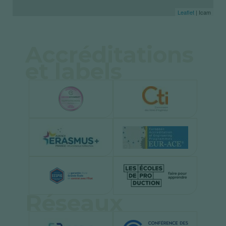
Leaflet
| Icam
Accréditations
et labels
Réseaux