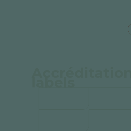
Accréditation
labels