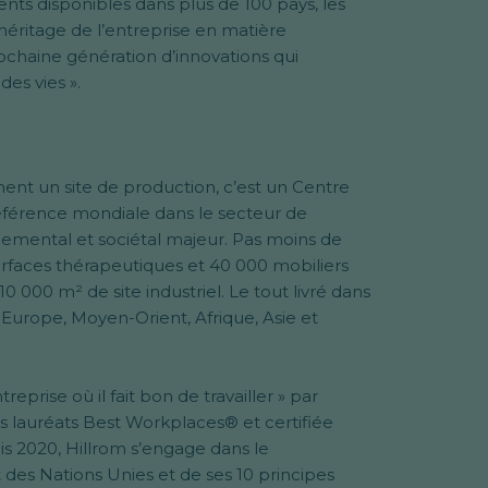
ents disponibles dans plus de 100 pays, les
éritage de l’entreprise en matière
chaine génération d’innovations qui
es vies ».
ement un site de production, c’est un Centre
 référence mondiale dans le secteur de
nemental et sociétal majeur. Pas moins de
surfaces thérapeutiques et 40 000 mobiliers
 000 m² de site industriel. Le tout livré dans
 Europe, Moyen-Orient, Afrique, Asie et
reprise où il fait bon de travailler » par
 lauréats Best Workplaces® et certifiée
s 2020, Hillrom s’engage dans le
es Nations Unies et de ses 10 principes