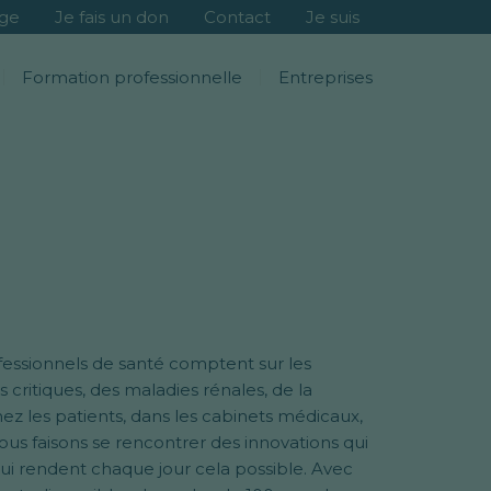
age
Je fais un don
Contact
Je suis
Formation professionnelle
Entreprises
ofessionnels de santé comptent sur les
 critiques, des maladies rénales, de la
chez les patients, dans les cabinets médicaux,
 nous faisons se rencontrer des innovations qui
qui rendent chaque jour cela possible. Avec