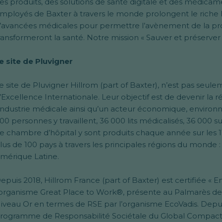
es produits, des solutions de santé digitale et des médicam
mployés de Baxter à travers le monde prolongent le riche h
’avancées médicales pour permettre l’avènement de la pro
ransformeront la santé. Notre mission « Sauver et préserver d
e site de Pluvigner
e site de Pluvigner Hillrom (part of Baxter), n’est pas seul
’Excellence Internationale. Leur objectif est de devenir la
’industrie médicale ainsi qu’un acteur économique, environ
00 personnes y travaillent, 36 000 lits médicalisés, 36 000 
e chambre d’hôpital y sont produits chaque année sur les 110
lus de 100 pays à travers les principales régions du monde :
mérique Latine.
epuis 2018, Hillrom France (part of Baxter) est certifiée « Ent
’organisme Great Place to Work®, présente au Palmarès des
iveau Or en termes de RSE par l’organisme EcoVadis. Depui
rogramme de Responsabilité Sociétale du Global Compact d