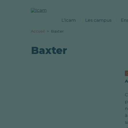
L’Icam
Les campus
En
Accueil
Baxter
Baxter
A
C
p
n
à
s