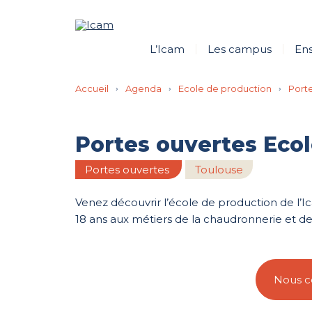
L’Icam
Les campus
En
Accueil
›
Agenda
›
Ecole de production
›
Port
Portes ouvertes Ecol
Portes ouvertes
Toulouse
Venez découvrir l’école de production de l’I
18 ans aux métiers de la chaudronnerie et de 
Nous c