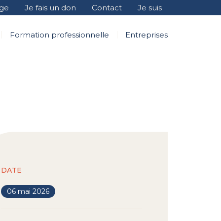
age
Je fais un don
Contact
Je suis
Formation professionnelle
Entreprises
DATE
06 mai 2026