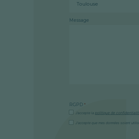
Message
RGPD
*
politique de confidentiali
J’accepte la
Accepte
J'accepte que mes données soient util
messages
d’information