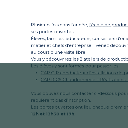
Plusieurs fois dans l’année,
l’école de produc
ses portes ouvertes.
Élèves, familles, éducateurs, conseillers d’or
métier et chefs d’entreprise… venez découvrir l
au cours d’une visite libre.
Vous y découvrirez les 2 ateliers de product
Les élèves y sont formés pour passer les
CAP CIP conducteur d’installations de 
CAP RICS Chaudronnerie – Réalisations 
Vous pouvez nous contacter ci-dessous pour en
requièrent pas d’inscription.
Les portes ouvertes ont lieu chaque premier 
12h et 13h30 et 17h
.