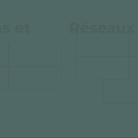
s et
Réseaux