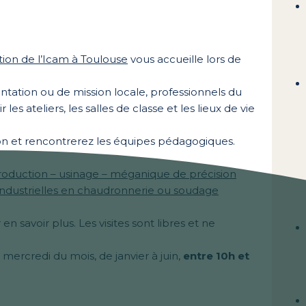
tion de l’Icam à Toulouse
vous accueille lors de
ientation ou de mission locale, professionnels du
es ateliers, les salles de classe et les lieux de vie
ion et rencontrerez les équipes pédagogiques.
production – usinage – méganique de précision
industrielles en chaudronnerie ou soudage
 savoir plus. Les visites sont libres et ne
mercredi du mois, de janvier à juin,
entre 10h et