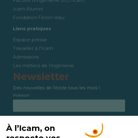
Faculté d’ingénierie ULC-Icam
Icam Alumni
Fondation Féron-Vrau
Liens pratiques
Espace presse
Travailler à l’Icam
Admissions
Les métiers de l’ingénierie
Newsletter
Des nouvelles de l’école tous les mois !