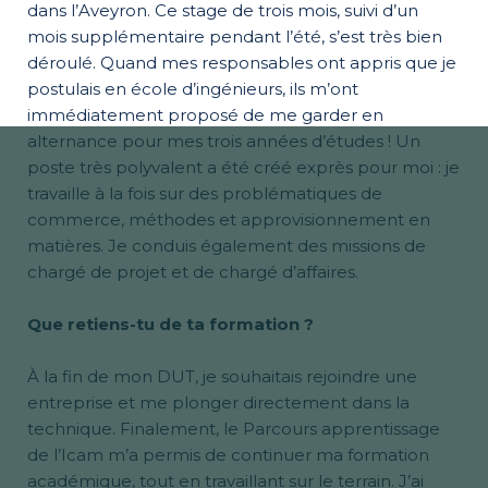
dans l’Aveyron. Ce stage de trois mois, suivi d’un
mois supplémentaire pendant l’été, s’est très bien
déroulé. Quand mes responsables ont appris que je
postulais en école d’ingénieurs, ils m’ont
immédiatement proposé de me garder en
alternance pour mes trois années d’études ! Un
poste très polyvalent a été créé exprès pour moi : je
travaille à la fois sur des problématiques de
commerce, méthodes et approvisionnement en
matières. Je conduis également des missions de
chargé de projet et de chargé d’affaires.
Que retiens-tu de ta formation ?
À la fin de mon DUT, je souhaitais rejoindre une
entreprise et me plonger directement dans la
technique. Finalement, le Parcours apprentissage
de l’Icam m’a permis de continuer ma formation
académique, tout en travaillant sur le terrain. J’ai